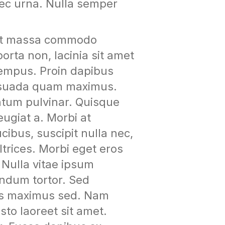
nec urna. Nulla semper
get massa commodo
porta non, lacinia sit amet
 tempus. Proin dapibus
lesuada quam maximus.
tum pulvinar. Quisque
eugiat a. Morbi at
cibus, suscipit nulla nec,
ultrices. Morbi eget eros
 Nulla vitae ipsum
endum tortor. Sed
pis maximus sed. Nam
to laoreet sit amet.