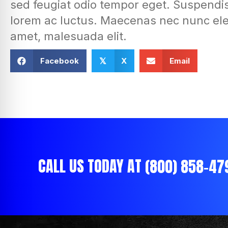
sed feugiat odio tempor eget. Suspendi
lorem ac luctus. Maecenas nec nunc eleif
amet, malesuada elit.
Facebook
X
Email
𝕏
CALL US TODAY AT
(800) 858-47