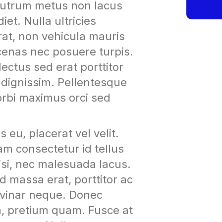
 rutrum metus non lacus
iet. Nulla ultricies
erat, non vehicula mauris
cenas nec posuere turpis.
ectus sed erat porttitor
t dignissim. Pellentesque
orbi maximus orci sed
eu, placerat vel velit.
am consectetur id tellus
isi, nec malesuada lacus.
massa erat, porttitor ac
pulvinar neque. Donec
 a, pretium quam. Fusce at