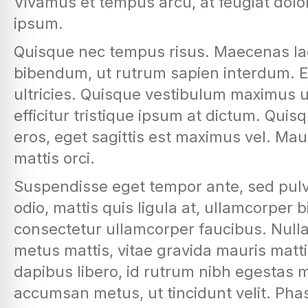
Vivamus et tempus arcu, at feugiat dolo
ipsum.
Quisque nec tempus risus. Maecenas lao
bibendum, ut rutrum sapien interdum. Eti
ultricies. Quisque vestibulum maximus u
efficitur tristique ipsum at dictum. Qu
eros, eget sagittis est maximus vel. Mau
mattis orci.
Suspendisse eget tempor ante, sed pulvi
odio, mattis quis ligula at, ullamcorper
consectetur ullamcorper faucibus. Null
metus mattis, vitae gravida mauris matt
dapibus libero, id rutrum nibh egestas m
accumsan metus, ut tincidunt velit. Phas