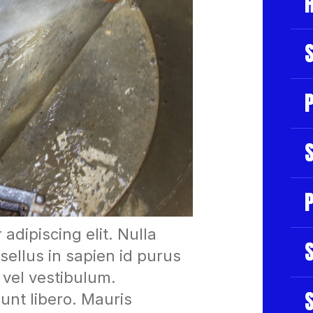
P
P
adipiscing elit. Nulla
sellus in sapien id purus
m vel vestibulum.
S
dunt libero. Mauris