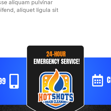
sse aliquam pulvinar
end, aliquet ligula sit
C
99