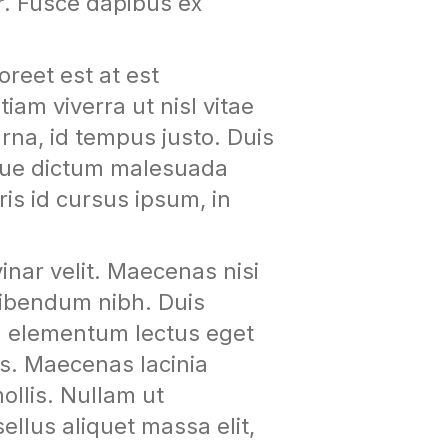
r. Fusce dapibus ex
reet est at est
am viverra ut nisl vitae
rna, id tempus justo. Duis
isque dictum malesuada
ris id cursus ipsum, in
nar velit. Maecenas nisi
 bibendum nibh. Duis
a elementum lectus eget
is. Maecenas lacinia
ollis. Nullam ut
ellus aliquet massa elit,